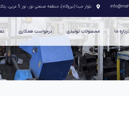
info@mahs
بلوار مپنا (نیروگاه)، منطقه صنعتی نور، نور 5 غربی، پلاک 7
رباره ما
محصولات تولیدی
درخواست همکاری
تم