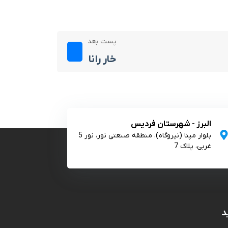
پست بعد
خار رانا
البرز - شهرستان فردیس
بلوار مپنا (نیروگاه)، منطقه صنعتی نور، نور 5
غربی، پلاک 7
د