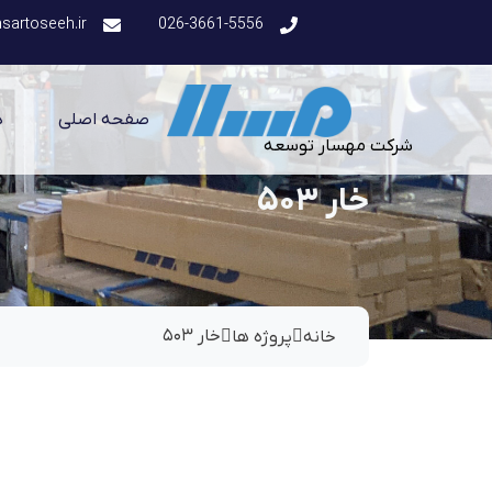
artoseeh.ir
026-3661-5556
صفحه اصلی
د
شرکت مهسار توسعه
خار ۵۰۳
خار ۵۰۳
خانه
پروژه ها