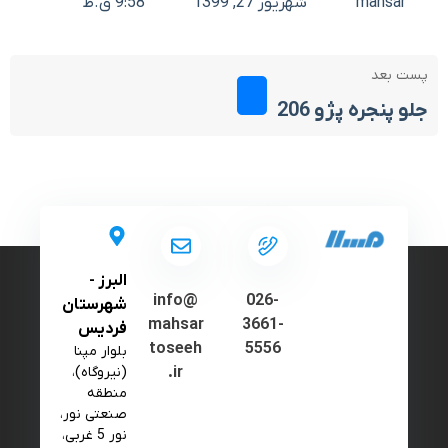
mahsar
شهریور 27, 1399
9:58 ق.ظ
پست بعد
جلو پنجره پژو 206
البرز -
info@
026-
شهرستان
mahsar
3661-
فردیس
toseeh
5556
بلوار مپنا
.ir
(نیروگاه)،
منطقه
صنعتی نور،
نور 5 غربی،