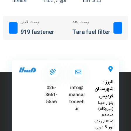
1:31 ب.ظ
مهر 7, 1402
mahsar
پست بعد
پست قبلی
919 fastener
Tara fuel filter
البرز -
026-
info@
شهرستان
3661-
mahsar
فردیس
5556
toseeh
بلوار مپنا
(نیروگاه)،
.ir
منطقه
صنعتی نور،
نور 5 غربی،