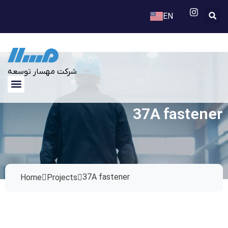
EN
FA
شرکت مهسار توسعه
37A fastener
37A fastener
Home
Projects