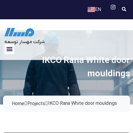
EN
FA
شرکت مهسار توسعه
IKCO Rana White door
mouldings
IKCO Rana White door mouldings
Home
Projects