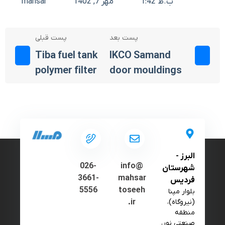
1:42 ب.ظ
مهر 7, 1402
mahsar
پست بعد
پست قبلی
Tiba fuel tank
IKCO Samand
polymer filter
door mouldings
البرز -
026-
info@
شهرستان
3661-
mahsar
فردیس
5556
toseeh
بلوار مپنا
(نیروگاه)،
.ir
منطقه
صنعتی نور،